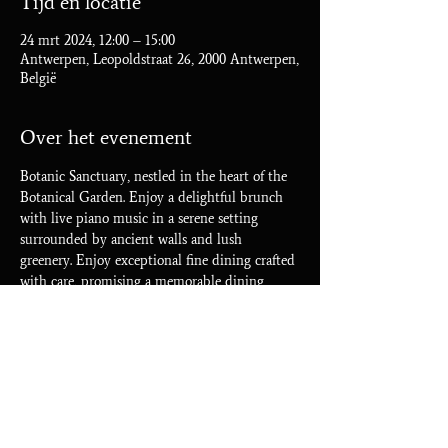
Tijd en locatie
24 mrt 2024, 12:00 – 15:00
Antwerpen, Leopoldstraat 26, 2000 Antwerpen,
België
Over het evenement
Botanic Sanctuary, nestled in the heart of the 
Botanical Garden. Enjoy a delightful brunch 
with live piano music in a serene setting 
surrounded by ancient walls and lush 
greenery. Enjoy exceptional fine dining crafted 
with care, promising a memorable dining 
experience.
Deel dit evenement