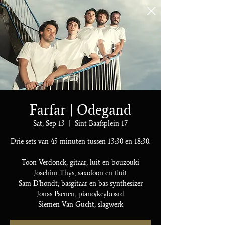
Farfar | Odegand
Sat, Sep 13
  |  
Sint-Baafsplein 17
Drie sets van 45 minuten tussen 13:30 en 18:30.
Toon Verdonck, gitaar, luit en bouzouki
Joachim Thys, saxofoon en fluit
Sam D'hondt, basgitaar en bas-synthesizer
Jonas Paenen, piano/keyboard
Siemen Van Gucht, slagwerk